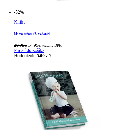
-52%
Knihy
Mama mňam (2. vydanie)
Pôvodná
Aktuálna
29,95
€
14,95
€
vrátane DPH
cena
cena
Pridať do košíka
bola:
je:
Hodnotenie
5.00
z 5
29,95€.
14,95€.