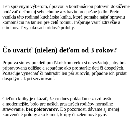
Len správnym výberom, úpravou a kombináciou potravín dokážeme
podávať deťom aj sebe chutné a zdraviu prospešné jedlo. Preto
vznikla táto rodinná kuchárska kniha, ktorá pomáha nájsť správnu
kombináciu na tanieri pre celú rodinu. Inšpiruje variť zdravšie a
eliminovať vysokosacharidové prílohy.
Čo uvariť (nielen) deťom od 3 rokov?
Príprava stravy pre deti predškolskom veku si nevyžaduje, aby bola
pripravovaná odlišne a separátne ako pre staršie deti či dospelých.
Postačuje vynechať či nahradiť len pár surovín, prípadne ich pridať
dospelým až pri servírovaní.
Cieľom knihy je ukázať, že čo dnes pokladáme za zdravšie
a modernejšie, bolo pre našich prastarých rodičov normálne
stravovanie,
bez polotovarov
. Do pozornosti dávame aj menej
konvenčné prílohy ako kamut, krúpy či zeleninové pyré.