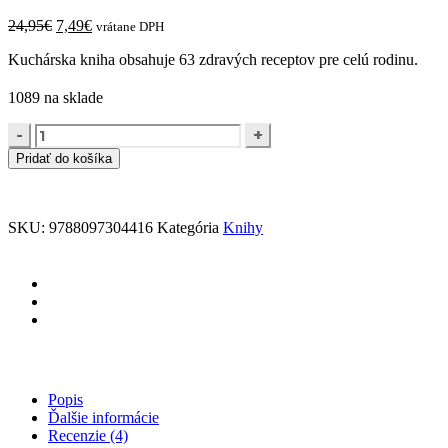
Pôvodná
Aktuálna
24,95
€
7,49
€
vrátane DPH
cena
cena
Kuchárska kniha obsahuje 63 zdravých receptov pre celú rodinu.
bola:
je:
24,95€.
7,49€.
1089 na sklade
MAMA,
mňam
Pridať do košíka
2
quantity
SKU:
9788097304416
Kategória
Knihy
Popis
Ďalšie informácie
Recenzie (4)