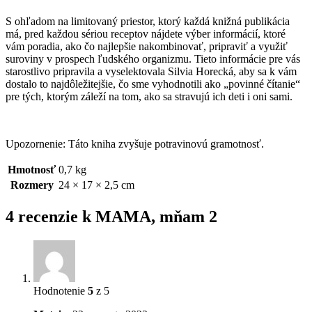
S ohľadom na limitovaný priestor, ktorý každá knižná publikácia
má, pred každou sériou receptov nájdete výber informácií, ktoré
vám poradia, ako čo najlepšie nakombinovať, pripraviť a využiť
suroviny v prospech ľudského organizmu. Tieto informácie pre vás
starostlivo pripravila a vyselektovala Silvia Horecká, aby sa k vám
dostalo to najdôležitejšie, čo sme vyhodnotili ako „povinné čítanie“
pre tých, ktorým záleží na tom, ako sa stravujú ich deti i oni sami.
Upozornenie: Táto kniha zvyšuje potravinovú gramotnosť.
Hmotnosť
0,7 kg
Rozmery
24 × 17 × 2,5 cm
4 recenzie k
MAMA, mňam 2
Hodnotenie
5
z 5