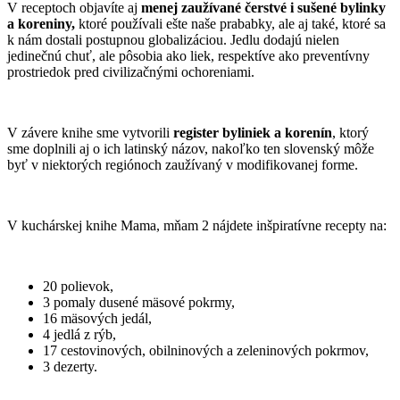
V receptoch objavíte aj
menej zaužívané čerstvé i sušené bylinky
a koreniny,
ktoré používali ešte naše prababky, ale aj také, ktoré sa
k nám dostali postupnou globalizáciou. Jedlu dodajú nielen
jedinečnú chuť, ale pôsobia ako liek, respektíve ako preventívny
prostriedok pred civilizačnými ochoreniami.
V závere knihe sme vytvorili
register byliniek a korenín
, ktorý
sme doplnili aj o ich latinský názov, nakoľko ten slovenský môže
byť v niektorých regiónoch zaužívaný v modifikovanej forme.
V kuchárskej knihe Mama, mňam 2 nájdete inšpiratívne recepty na:
20 polievok,
3 pomaly dusené mäsové pokrmy,
16 mäsových jedál,
4 jedlá z rýb,
17 cestovinových, obilninových a zeleninových pokrmov,
3 dezerty.