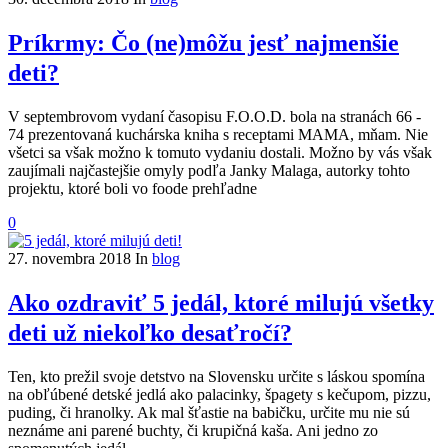
Príkrmy: Čo (ne)môžu jesť najmenšie
deti?
V septembrovom vydaní časopisu F.O.O.D. bola na stranách 66 -
74 prezentovaná kuchárska kniha s receptami MAMA, mňam. Nie
všetci sa však možno k tomuto vydaniu dostali. Možno by vás však
zaujímali najčastejšie omyly podľa Janky Malaga, autorky tohto
projektu, ktoré boli vo foode prehľadne
0
27. novembra 2018
In
blog
Ako ozdraviť 5 jedál, ktoré milujú všetky
deti už niekoľko desaťročí?
Ten, kto prežil svoje detstvo na Slovensku určite s láskou spomína
na obľúbené detské jedlá ako palacinky, špagety s kečupom, pizzu,
puding, či hranolky. Ak mal šťastie na babičku, určite mu nie sú
neznáme ani parené buchty, či krupičná kaša. Ani jedno zo