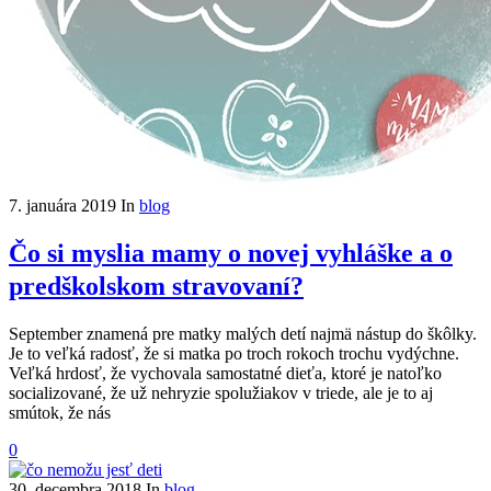
7. januára 2019
In
blog
Čo si myslia mamy o novej vyhláške a o
predškolskom stravovaní?
September znamená pre matky malých detí najmä nástup do škôlky.
Je to veľká radosť, že si matka po troch rokoch trochu vydýchne.
Veľká hrdosť, že vychovala samostatné dieťa, ktoré je natoľko
socializované, že už nehryzie spolužiakov v triede, ale je to aj
smútok, že nás
0
30. decembra 2018
In
blog