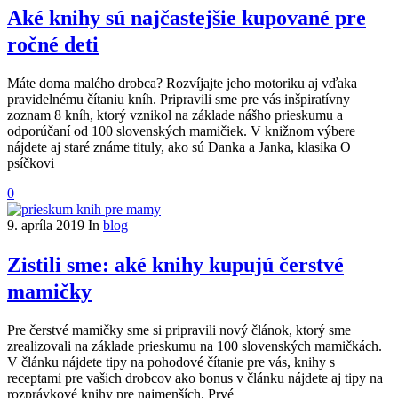
Aké knihy sú najčastejšie kupované pre
ročné deti
Máte doma malého drobca? Rozvíjajte jeho motoriku aj vďaka
pravidelnému čítaniu kníh. Pripravili sme pre vás inšpiratívny
zoznam 8 kníh, ktorý vznikol na základe nášho prieskumu a
odporúčaní od 100 slovenských mamičiek. V knižnom výbere
nájdete aj staré známe tituly, ako sú Danka a Janka, klasika O
psíčkovi
0
9. apríla 2019
In
blog
Zistili sme: aké knihy kupujú čerstvé
mamičky
Pre čerstvé mamičky sme si pripravili nový článok, ktorý sme
zrealizovali na základe prieskumu na 100 slovenských mamičkách.
V článku nájdete tipy na pohodové čítanie pre vás, knihy s
receptami pre vašich drobcov ako bonus v článku nájdete aj tipy na
rozprávkové knihy pre najmenších. Prvé