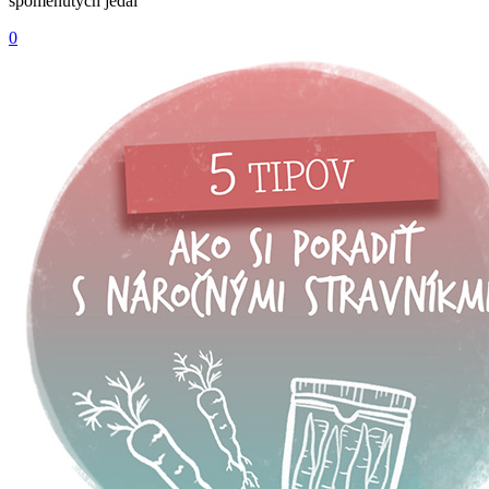
spomenutých jedál
0