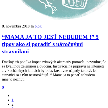
8. novembra 2018
In
blog
“MAMA JA TO JESŤ NEBUDEM !” 5
tipov ako si poradiť s náročnými
stravníkmi
Dnešný trh ponúka kopec zdravých alternatív potravín, nevynímajúc
sa kvalitnou zeleninou a ovocím. Inšpirácia na prípravu na internete
a v kuchárskych knihách by bola, kreatívne nápady taktiež, len
stravníci sa s tým nestotožňujú. “ Mama ja to papať nebudem….
mne to nechutí
0
1
2