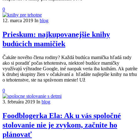
0
12. marca 2019
In
blog
Prieskum: najkupovanejšie knihy
budúcich mamičiek
Čakáte nového člena rodiny? Každá budúca mamička hľadá rady
ako si poradiť počas tehotenstva, niektoré budúce mamičky
využívajú výhradne Google, iné naopak veria iba knihám. Ak patríte
k druhej skupiny žien v očakávaní a hľadáte najlepšie knihy na trhu
o tehotenstve, ste na správnom mieste! Už
0
3. februára 2019
In
blog
Foodblogerka Ela: Ak u vás spoločné
stolovanie nie je zvykom, začnite ho
plánovať